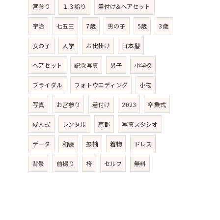
宮参り
１３詣り
着付け&ヘアセット
宇治
七五三
7歳
男の子
5歳
3歳
女の子
入学
お出掛け
日本髪
ヘアセット
記念写真
男子
小学校
ブライダル
フォトウエディング
小物
写真
お宮参り
着付け
2023
卒業式
成人式
レンタル
京都
写真スタジオ
データ
和装
振袖
着物
ドレス
背景
前撮り
袴
セルフ
無料