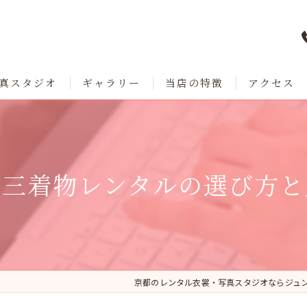
真スタジオ
ギャラリー
当店の特徴
アクセス
七五三
成人式
五三着物レンタルの選び方と
卒業
ブライダル
レンタル
京都のレンタル衣裳・写真スタジオならジュ