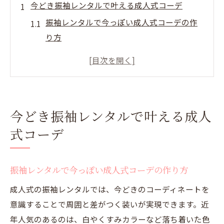
今どき振袖レンタルで叶える成人式コーデ
振袖レンタルで今っぽい成人式コーデの作
り方
成人式で注目の振袖レンタル最新トレンド
解説
自分らしさを表現する振袖レンタル活用法
成人式を彩る振袖レンタルの選び方ポイン
今どき振袖レンタルで叶える成人
ト
式コーデ
写真映えする振袖レンタル成人式コーデ術
人気色で選ぶ振袖レンタル成人式特集
振袖レンタルで今っぽい成人式コーデの作り方
成人式で映える人気色振袖レンタル特集
振袖レンタルで選ぶ成人式人気カラー解説
成人式の振袖レンタルでは、今どきのコーディネートを
成人式振袖レンタルで注目の色選びポイン
意識することで周囲と差がつく装いが実現できます。近
ト
年人気のあるのは、白やくすみカラーなど落ち着いた色