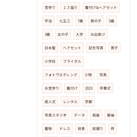
宮参り
１３詣り
着付け&ヘアセット
宇治
七五三
7歳
男の子
5歳
3歳
女の子
入学
お出掛け
日本髪
ヘアセット
記念写真
男子
小学校
ブライダル
フォトウエディング
小物
写真
お宮参り
着付け
2023
卒業式
成人式
レンタル
京都
写真スタジオ
データ
和装
振袖
着物
ドレス
背景
前撮り
袴