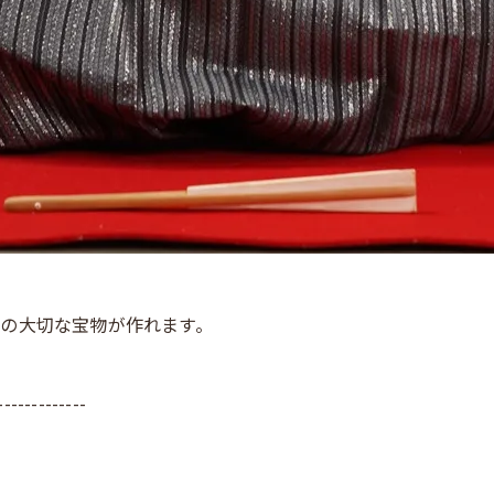
の大切な宝物が作れます。
-------------