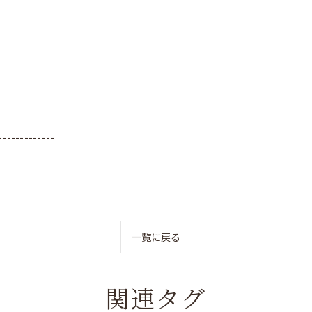
-------------
一覧に戻る
関連タグ