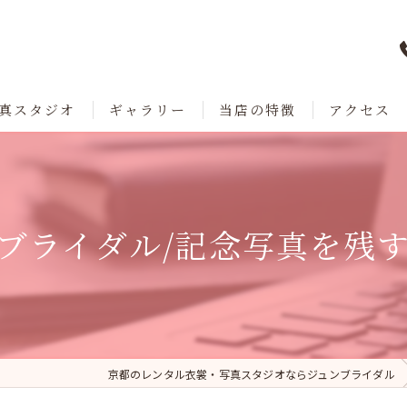
真スタジオ
ギャラリー
当店の特徴
アクセス
七五三
成人式
ブライダル/記念写真を残
卒業
ブライダル
レンタル
京都のレンタル衣裳・写真スタジオならジュンブライダル