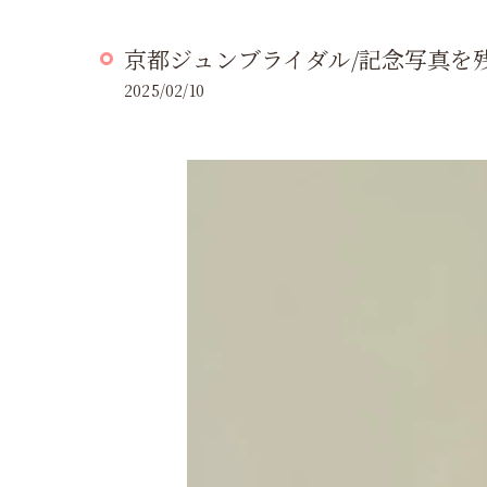
京都ジュンブライダル/記念写真を
2025/02/10