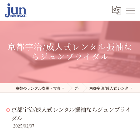
京都宇治/成人式レンタル振袖な
らジュンブライダル
京都のレンタル衣裳・写真スタジオならジュンブライダル
ブログ
京都宇治/成人式レンタル振袖ならジュンブライダル
京都宇治/成人式レンタル振袖ならジュンブライ
ダル
2025/02/07