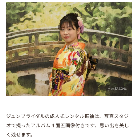
ジュンブライダルの成人式レンタル振袖は、写真スタジ
オで撮ったアルバム４面五画像付きです、思い出を美し
く残せます。