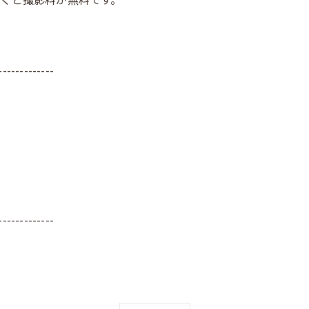
-------------
-------------