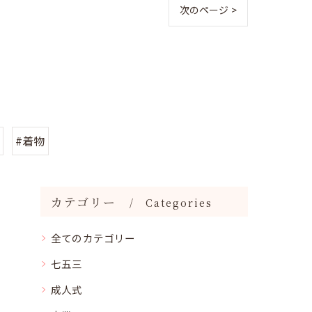
次のページ >
#着物
カテゴリー
Categories
全てのカテゴリー
七五三
成人式