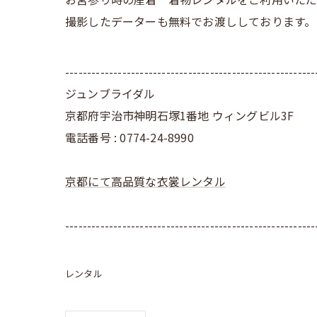
撮影したデーターも無料でお渡ししております。
---------------------------------------------------------
ジュンブライダル
京都府宇治市神明石塚1番地 ウィングビル3F
電話番号 : 0774-24-8990
京都にて高品質な衣裳レンタル
---------------------------------------------------------
レンタル