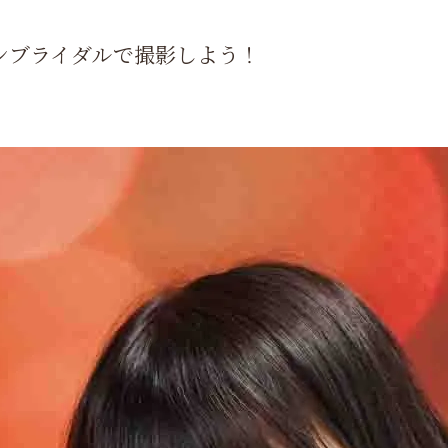
ンブライダルで撮影しよう！