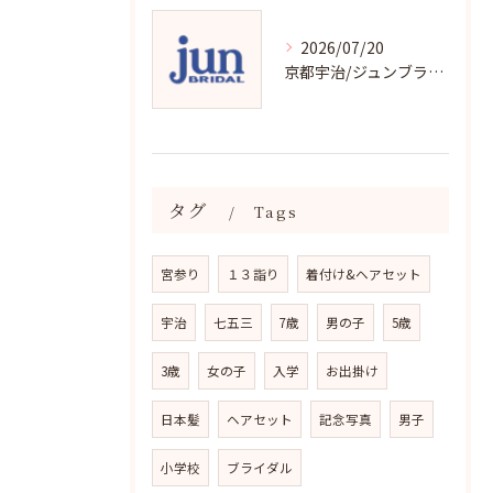
2026/07/20
京都宇治/ジュンブライダル七五三衣裳均一料金
タグ
Tags
宮参り
１３詣り
着付け&ヘアセット
宇治
七五三
7歳
男の子
5歳
3歳
女の子
入学
お出掛け
日本髪
ヘアセット
記念写真
男子
小学校
ブライダル