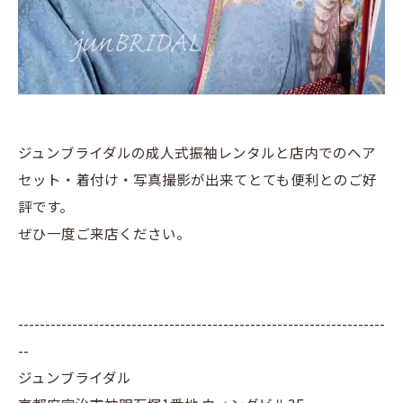
ジュンブライダルの成人式振袖レンタルと店内でのヘア
セット・着付け・写真撮影が出来てとても便利とのご好
評です。
ぜひ一度ご来店ください。
--------------------------------------------------------------------
--
ジュンブライダル