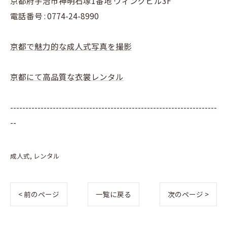
京都府宇治市神明石塚1番地 ウィングビル3F
電話番号 : 0774-24-8990
京都で魅力的な成人式写真を撮影
京都にて高品質な衣裳レンタル
--------------------------------------------------------------------
--
成人式
レンタル
< 前のページ
一覧に戻る
次のページ >