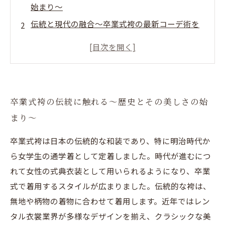
始まり〜
伝統と現代の融合〜卒業式袴の最新コーデ術を
探る〜
色柄や小物で魅せる〜個性を引き立てる袴の選
び方〜
レンタル衣裳業界が注目する袴デザイン〜人気
卒業式袴の伝統に触れる〜歴史とその美しさの始
スタイルの秘密〜
まり〜
自分らしい卒業式スタイルを完成させる〜袴コ
ーデの最終ポイント〜
卒業式袴は日本の伝統的な和装であり、特に明治時代か
ら女学生の通学着として定着しました。時代が進むにつ
れて女性の式典衣装として用いられるようになり、卒業
式で着用するスタイルが広まりました。伝統的な袴は、
無地や柄物の着物に合わせて着用します。近年ではレン
タル衣裳業界が多様なデザインを揃え、クラシックな美