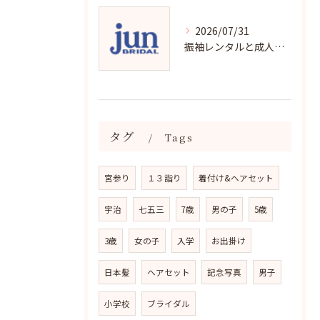
2026/07/31
振袖レンタルと成人式の用意チェックリストで失敗ゼロ
タグ
Tags
宮参り
１３詣り
着付け&ヘアセット
宇治
七五三
7歳
男の子
5歳
3歳
女の子
入学
お出掛け
日本髪
ヘアセット
記念写真
男子
小学校
ブライダル