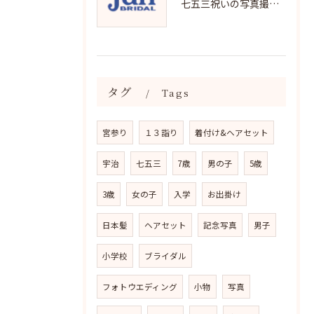
七五三祝いの写真撮影で残す成長の瞬間
タグ
Tags
宮参り
１３詣り
着付け&ヘアセット
宇治
七五三
7歳
男の子
5歳
3歳
女の子
入学
お出掛け
日本髪
ヘアセット
記念写真
男子
小学校
ブライダル
フォトウエディング
小物
写真