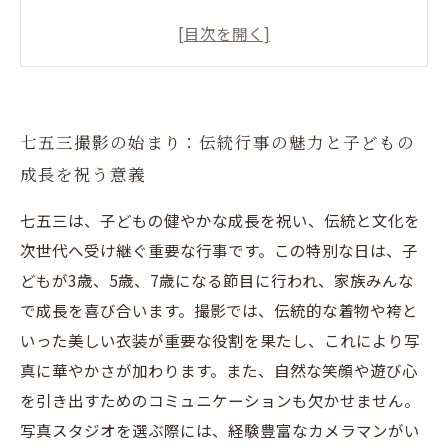
準備と当日のポイント
家族の絆を写真に残す方法：七五三撮影で大切
にしたい瞬間とは
最高の思い出を形に：写真スタジオの選び方と
七五三撮影の始まり：伝統行事の魅力と子どもの
七五三撮影の成功の秘訣
成長を祝う意義
七五三撮影後の写真活用法：成長の記録を未来
へつなぐアイデア
七五三は、子どもの健やかな成長を祝い、伝統と文化を
次世代へ受け継ぐ重要な行事です。この特別な日は、子
どもが3歳、5歳、7歳になる節目に行われ、家族みんな
で成長を喜び合います。撮影では、伝統的な着物や袴と
いった美しい衣装が重要な役割を果たし、これにより写
真に華やかさが加わります。また、自然な笑顔や遊び心
を引き出すためのコミュニケーションも欠かせません。
写真スタジオを選ぶ際には、経験豊富なカメラマンがい