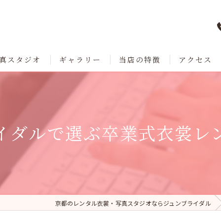
真スタジオ
ギャラリー
当店の特徴
アクセス
七五三
成人式
イダルで選ぶ卒業式衣裳レ
卒業
ブライダル
レンタル
京都のレンタル衣裳・写真スタジオならジュンブライダル