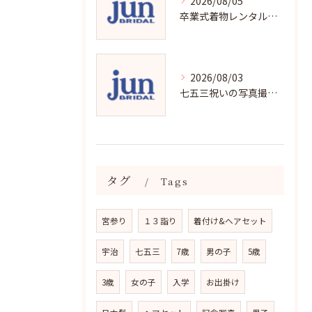
2026/08/05
卒業式着物レンタルの選び方と魅力
2026/08/03
七五三祝いの写真撮影で残す成長の瞬間
タグ
Tags
宮参り
１３詣り
着付け&ヘアセット
宇治
七五三
7歳
男の子
5歳
3歳
女の子
入学
お出掛け