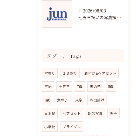
2026/08/03
七五三祝いの写真撮影で残す成長の瞬間
タグ
Tags
宮参り
１３詣り
着付け&ヘアセット
宇治
七五三
7歳
男の子
5歳
3歳
女の子
入学
お出掛け
日本髪
ヘアセット
記念写真
男子
小学校
ブライダル