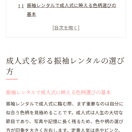
振袖レンタルで成人式に映える色柄選びの
基本
成人式の振袖レンタルで後悔しないポイン
ト解説
振袖レンタルで成人式らしい小物使いの秘
訣
成人式を彩る振袖レンタルの選び
振袖レンタルで人気色を見極める秘訣
方
成人式で人気の振袖レンタル色ランキング
分析
振袖レンタルで外せない成人式のトレンド
振袖レンタルで成人式に映える色柄選びの基本
カラー
振袖レンタルで成人式に臨む際、まず重要なのは自分に
成人式振袖レンタルで失敗しない色選びの
似合う色柄を見極めることです。成人式は人生の大切な
コツ
節目であり、写真や記憶に長く残るため、色や柄の選び
振袖レンタルで成人式におすすめの配色傾
方が印象を大きく左右します。定番人気は赤やピンク、