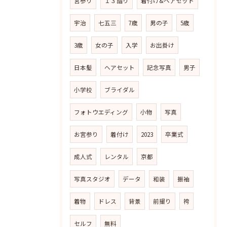
宮参り
１３詣り
着付け&ヘアセット
宇治
七五三
7歳
男の子
5歳
3歳
女の子
入学
お出掛け
日本髪
ヘアセット
記念写真
男子
小学校
ブライダル
フォトウエディング
小物
写真
お宮参り
着付け
2023
卒業式
成人式
レンタル
京都
写真スタジオ
データ
和装
振袖
着物
ドレス
背景
前撮り
袴
セルフ
無料