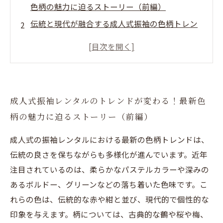
色柄の魅力に迫るストーリー（前編）
伝統と現代が融合する成人式振袖の色柄トレン
ド：多彩なデザインの中から選ぶ楽しさ（中
編）
成人式の振袖選びで失敗しないために知ってお
きたい最新トレンド完全ガイド（中編）
成人式振袖レンタルのトレンドが変わる！最新色
個性を引き立てる成人式の振袖レンタル：最新
柄の魅力に迫るストーリー（前編）
トレンド色柄で迎える新たな門出（後編）
成人式振袖レンタルの最新色柄とは？伝統に寄
成人式の振袖レンタルにおける最新の色柄トレンドは、
り添う現代的デザインを徹底解説
伝統の良さを保ちながらも多様化が進んでいます。近年
初めての振袖レンタルでも安心！成人式最新ト
注目されているのは、柔らかなパステルカラーや深みの
レンドの色柄選びポイントまとめ
あるボルドー、グリーンなどの落ち着いた色味です。こ
れらの色は、伝統的な赤や紺と並び、現代的で個性的な
印象を与えます。柄については、古典的な鶴や桜や梅、