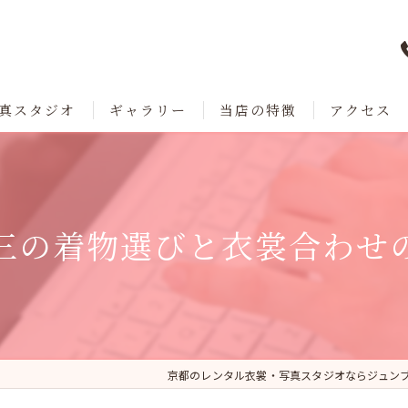
真スタジオ
ギャラリー
当店の特徴
アクセス
七五三
成人式
三の着物選びと衣裳合わせ
卒業
ブライダル
レンタル
京都のレンタル衣裳・写真スタジオならジュン