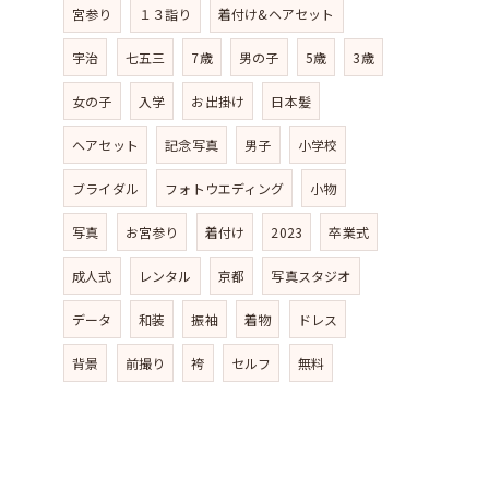
宮参り
１３詣り
着付け&ヘアセット
宇治
七五三
7歳
男の子
5歳
3歳
女の子
入学
お出掛け
日本髪
ヘアセット
記念写真
男子
小学校
ブライダル
フォトウエディング
小物
写真
お宮参り
着付け
2023
卒業式
成人式
レンタル
京都
写真スタジオ
データ
和装
振袖
着物
ドレス
背景
前撮り
袴
セルフ
無料