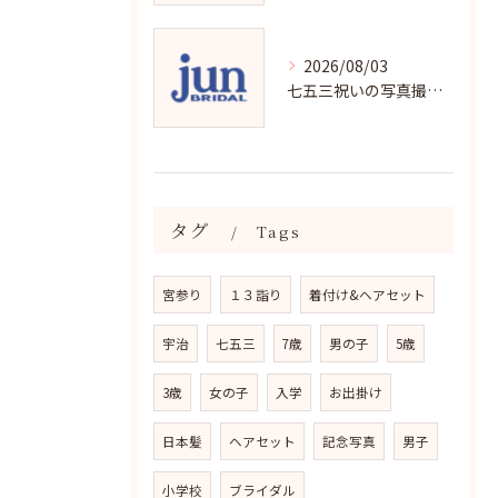
2026/08/03
七五三祝いの写真撮影で残す成長の瞬間
タグ
Tags
宮参り
１３詣り
着付け&ヘアセット
宇治
七五三
7歳
男の子
5歳
3歳
女の子
入学
お出掛け
日本髪
ヘアセット
記念写真
男子
小学校
ブライダル