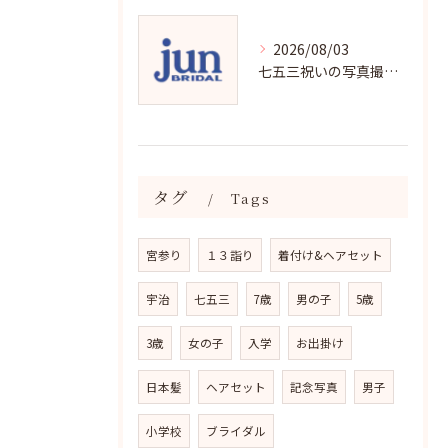
2026/08/03
七五三祝いの写真撮影で残す成長の瞬間
タグ
Tags
宮参り
１３詣り
着付け&ヘアセット
宇治
七五三
7歳
男の子
5歳
3歳
女の子
入学
お出掛け
日本髪
ヘアセット
記念写真
男子
小学校
ブライダル