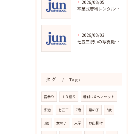
2026/08/05
卒業式着物レンタルの選び方と魅力
2026/08/03
七五三祝いの写真撮影で残す成長の瞬間
タグ
Tags
宮参り
１３詣り
着付け&ヘアセット
宇治
七五三
7歳
男の子
5歳
3歳
女の子
入学
お出掛け