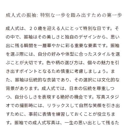
写真スタジオでの撮影: 思い出を美しく残すため
成人式の振袖: 特別な一歩を踏み出すための第一歩
のポイント
振袖選びの注意点: 素敵な成人式を迎えるために
成人式は、２０歳を迎える人にとって特別な日です。そ
は
の中で、振袖はその美しさと独自のデザインから、思い
成人式写真が持つ意味: 未来への架け橋となる特
出に残る瞬間を一層華やかに彩る重要な要素です。振袖
別な瞬間
を選ぶ際には、自分の好みや体型に合ったスタイルを選
ぶことが大切です。色や柄の選び方は、個々の魅力を引
き出すポイントとなるため慎重に考慮しましょう。ま
た、振袖は伝統的な衣装であり、その選択には文化的な
背景があります。成人式では、日本の伝統を尊重しつ
つ、自分らしさを表現する絶好の機会です。写真スタジ
オでの撮影時には、リラックスして自然な笑顔を引き出
すために、事前に表情を練習しておくことが役立ちま
す。振袖での成人式写真は、一生の思い出として残るた