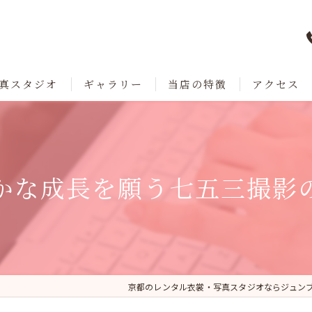
真スタジオ
ギャラリー
当店の特徴
アクセス
七五三
成人式
かな成長を願う七五三撮影
卒業
ブライダル
レンタル
京都のレンタル衣裳・写真スタジオならジュン