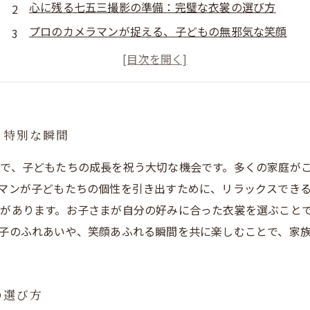
心に残る七五三撮影の準備：完璧な衣裳の選び方
プロのカメラマンが捉える、子どもの無邪気な笑顔
家族の絆を深める瞬間：七五三撮影の思い出
未来への願いを込めて：七五三撮影が持つ意味
七五三撮影の魅力：あなたの家族だけの特別な物語
う特別な瞬間
で、子どもたちの成長を祝う大切な機会です。多くの家庭が
マンが子どもたちの個性を引き出すために、リラックスでき
があります。お子さまが自分の好みに合った衣裳を選ぶこと
子のふれあいや、笑顔あふれる瞬間を共に楽しむことで、家
の選び方