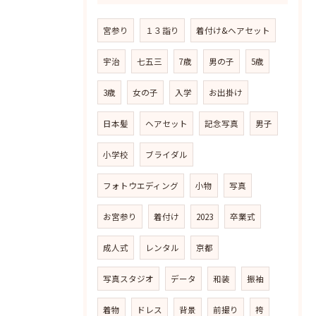
宮参り
１３詣り
着付け&ヘアセット
宇治
七五三
7歳
男の子
5歳
3歳
女の子
入学
お出掛け
日本髪
ヘアセット
記念写真
男子
小学校
ブライダル
フォトウエディング
小物
写真
お宮参り
着付け
2023
卒業式
成人式
レンタル
京都
写真スタジオ
データ
和装
振袖
着物
ドレス
背景
前撮り
袴