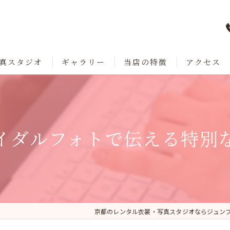
真スタジオ
ギャラリー
当店の特徴
アクセス
七五三
成人式
イダルフォトで伝える特別
卒業
ブライダル
レンタル
京都のレンタル衣裳・写真スタジオならジュン