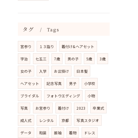
タグ
Tags
宮参り
１３詣り
着付け&ヘアセット
宇治
七五三
7歳
男の子
5歳
3歳
女の子
入学
お出掛け
日本髪
ヘアセット
記念写真
男子
小学校
ブライダル
フォトウエディング
小物
写真
お宮参り
着付け
2023
卒業式
成人式
レンタル
京都
写真スタジオ
データ
和装
振袖
着物
ドレス