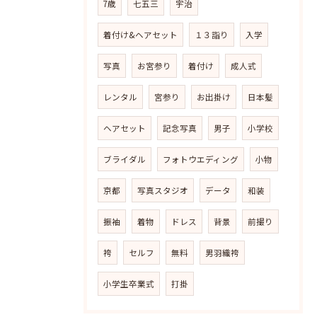
7歳
七五三
宇治
着付け&ヘアセット
１３詣り
入学
写真
お宮参り
着付け
成人式
レンタル
宮参り
お出掛け
日本髪
ヘアセット
記念写真
男子
小学校
ブライダル
フォトウエディング
小物
京都
写真スタジオ
データ
和装
振袖
着物
ドレス
背景
前撮り
袴
セルフ
無料
男羽織袴
小学生卒業式
打掛