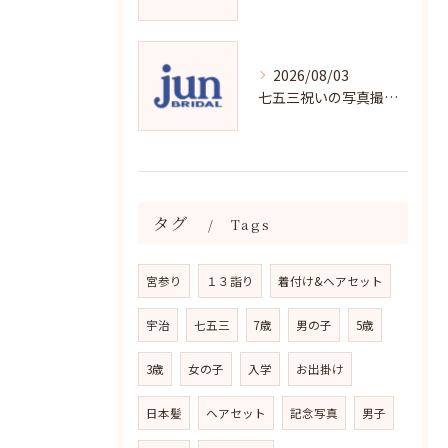
2026/08/03
七五三祝いの写真撮影で残す成長の瞬間
タグ
Tags
宮参り
１３詣り
着付け&ヘアセット
宇治
七五三
7歳
男の子
5歳
3歳
女の子
入学
お出掛け
日本髪
ヘアセット
記念写真
男子