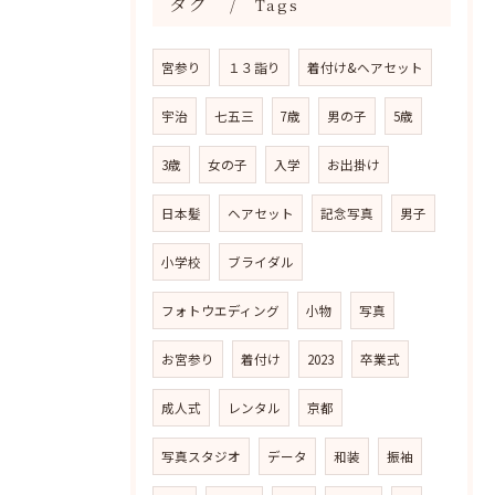
タグ
Tags
宮参り
１３詣り
着付け&ヘアセット
宇治
七五三
7歳
男の子
5歳
3歳
女の子
入学
お出掛け
日本髪
ヘアセット
記念写真
男子
小学校
ブライダル
フォトウエディング
小物
写真
お宮参り
着付け
2023
卒業式
成人式
レンタル
京都
写真スタジオ
データ
和装
振袖