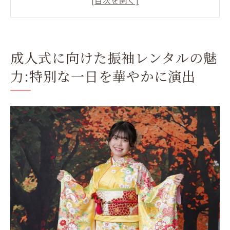
振袖レンタルが提供する豊富なデザイン
成人式で振袖を選ぶ際のカラーバリエーシ
ョン
成人式に向けた振袖レンタルの魅
振袖レンタルのこだわりと品質
力:特別な一日を華やかに演出
成人式の思い出を彩る振袖の選び方
最新トレンドを取り入れた振袖レンタルが成人
式の写真を彩る
トレンドを押さえた振袖レンタルの選び方
成人式の写真を華やかにする振袖スタイル
最新デザインの振袖で成人式を特別に
振袖レンタルで楽しむモダンなデザイン
成人式の思い出に残る振袖コーディネート