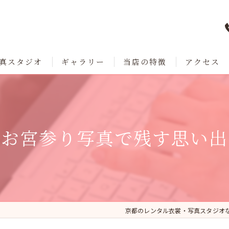
真スタジオ
ギャラリー
当店の特徴
アクセス
七五三
成人式
お宮参り写真で残す思い出
卒業
ブライダル
レンタル
京都のレンタル衣裳・写真スタジオ