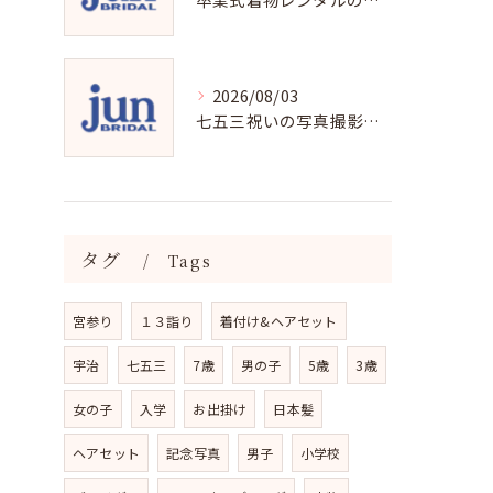
2026/08/03
七五三祝いの写真撮影で残す成長の瞬間
タグ
Tags
宮参り
１３詣り
着付け&ヘアセット
宇治
七五三
7歳
男の子
5歳
3歳
女の子
入学
お出掛け
日本髪
ヘアセット
記念写真
男子
小学校