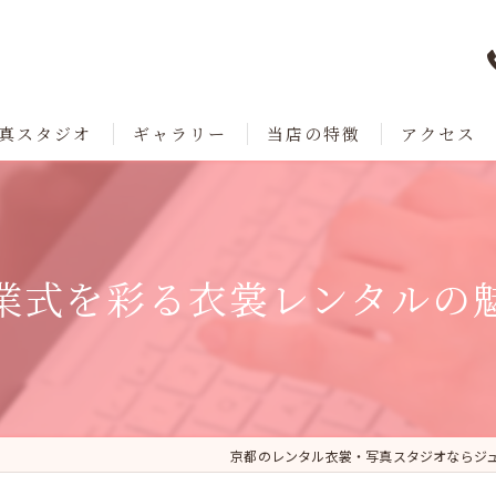
真スタジオ
ギャラリー
当店の特徴
アクセス
七五三
成人式
業式を彩る衣裳レンタルの
卒業
ブライダル
レンタル
京都のレンタル衣裳・写真スタジオならジ