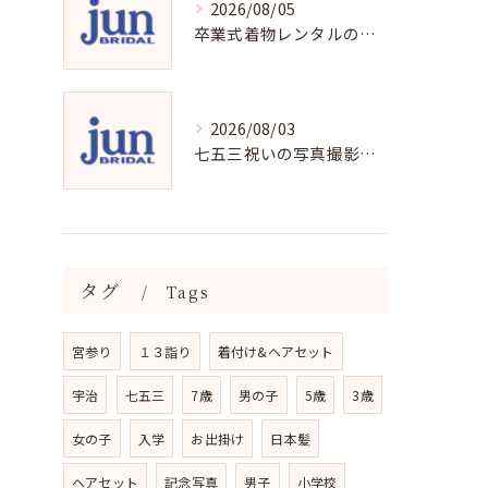
2026/08/05
卒業式着物レンタルの選び方と魅力
2026/08/03
七五三祝いの写真撮影で残す成長の瞬間
タグ
Tags
宮参り
１３詣り
着付け&ヘアセット
宇治
七五三
7歳
男の子
5歳
3歳
女の子
入学
お出掛け
日本髪
ヘアセット
記念写真
男子
小学校