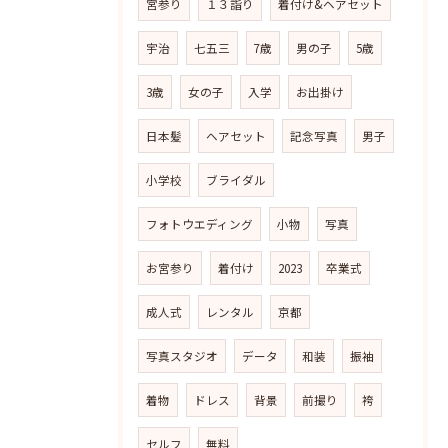
宮参り
１３詣り
着付け&ヘアセット
宇治
七五三
7歳
男の子
5歳
3歳
女の子
入学
お出掛け
日本髪
ヘアセット
記念写真
男子
小学校
ブライダル
フォトウエディング
小物
写真
お宮参り
着付け
2023
卒業式
成人式
レンタル
京都
写真スタジオ
データ
和装
振袖
着物
ドレス
背景
前撮り
袴
セルフ
無料