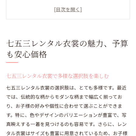
コストを気にせず選べる理由
七五三レンタルの利便性
七五三レンタル衣裳
レンタル衣裳で叶える七五三の思い出
七五三レンタル衣裳の魅力、予算
思い出に残る七五三レンタル衣裳の選び方
も安心価格
七五三の思い出作りを
レンタル衣裳で特別な日を演出
七五三レンタル衣裳で多様な選択肢を楽しむ
七五三レンタル衣裳の選択肢は、とても多様です。最近
では、伝統的な柄からモダンな柄まで幅広く揃ってお
り、お子様の好みや個性に合わせて選ぶことができま
す。特に、色やデザインのバリエーションが豊富で、写
真映えする一着を見つけるのも容易です。さらに、レン
タル衣裳はサイズも豊富に用意されているため、お子様