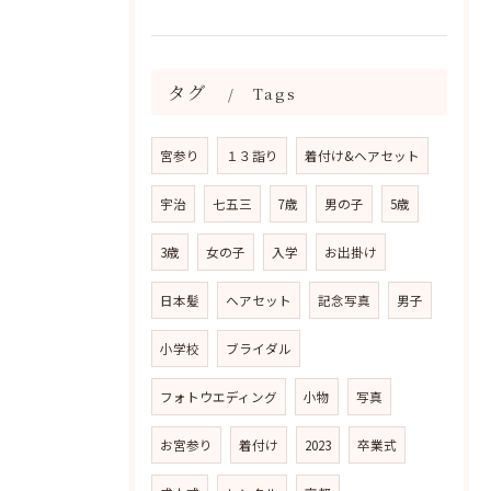
タグ
Tags
宮参り
１３詣り
着付け&ヘアセット
宇治
七五三
7歳
男の子
5歳
3歳
女の子
入学
お出掛け
日本髪
ヘアセット
記念写真
男子
小学校
ブライダル
フォトウエディング
小物
写真
お宮参り
着付け
2023
卒業式