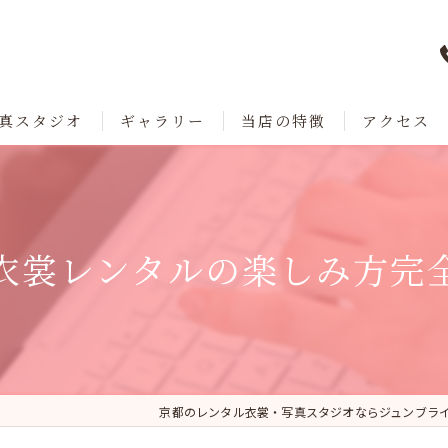
真スタジオ
ギャラリー
当店の特徴
アクセス
七五三
成人式
衣裳レンタルの楽しみ方完
卒業
ブライダル
レンタル
京都のレンタル衣裳・写真スタジオならジュンブラ