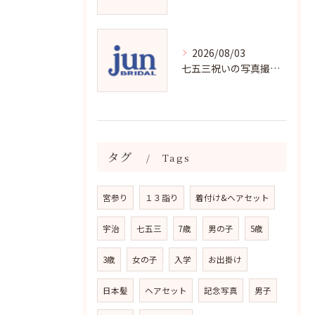
2026/08/03
七五三祝いの写真撮影で残す成長の瞬間
タグ
Tags
宮参り
１３詣り
着付け&ヘアセット
宇治
七五三
7歳
男の子
5歳
3歳
女の子
入学
お出掛け
日本髪
ヘアセット
記念写真
男子