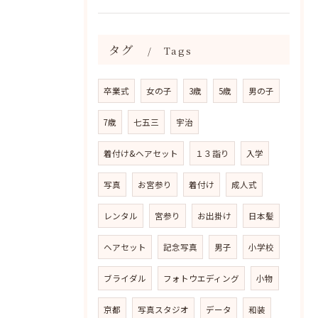
タグ
Tags
卒業式
女の子
3歳
5歳
男の子
7歳
七五三
宇治
着付け&ヘアセット
１３詣り
入学
写真
お宮参り
着付け
成人式
レンタル
宮参り
お出掛け
日本髪
ヘアセット
記念写真
男子
小学校
ブライダル
フォトウエディング
小物
京都
写真スタジオ
データ
和装