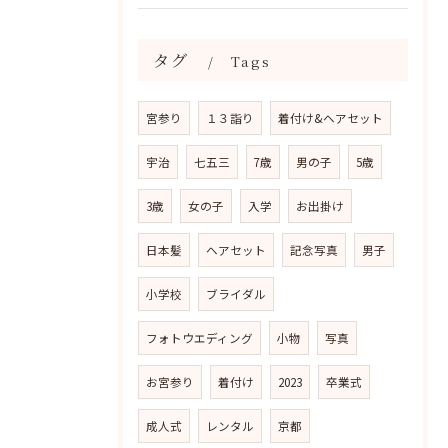
タグ
Tags
宮参り
１３詣り
着付け&ヘアセット
宇治
七五三
7歳
男の子
5歳
3歳
女の子
入学
お出掛け
日本髪
ヘアセット
記念写真
男子
小学校
ブライダル
フォトウエディング
小物
写真
お宮参り
着付け
2023
卒業式
成人式
レンタル
京都