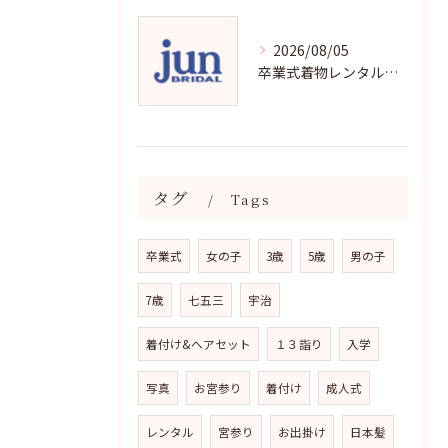
2026/08/05
卒業式着物レンタルの選び方と魅力
タグ
Tags
卒業式
女の子
3歳
5歳
男の子
7歳
七五三
宇治
着付け&ヘアセット
１３詣り
入学
写真
お宮参り
着付け
成人式
レンタル
宮参り
お出掛け
日本髪