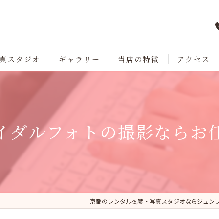
真スタジオ
ギャラリー
当店の特徴
アクセス
七五三
成人式
イダルフォトの撮影ならお
卒業
ブライダル
レンタル
京都のレンタル衣裳・写真スタジオならジュン