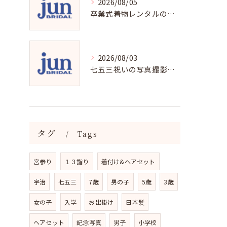
2026/08/05
卒業式着物レンタルの選び方と魅力
2026/08/03
七五三祝いの写真撮影で残す成長の瞬間
タグ
Tags
宮参り
１３詣り
着付け&ヘアセット
宇治
七五三
7歳
男の子
5歳
3歳
女の子
入学
お出掛け
日本髪
ヘアセット
記念写真
男子
小学校