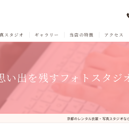
真スタジオ
ギャラリー
当店の特徴
アクセス
七五三
成人式
思い出を残すフォトスタジ
卒業
ブライダル
レンタル
京都のレンタル衣裳・写真スタジオな