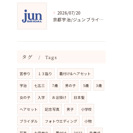
2026/07/20
京都宇治/ジュンブライダル七五三衣裳均一料金
タグ
Tags
宮参り
１３詣り
着付け&ヘアセット
宇治
七五三
7歳
男の子
5歳
3歳
女の子
入学
お出掛け
日本髪
ヘアセット
記念写真
男子
小学校
ブライダル
フォトウエディング
小物
写真
お宮参り
着付け
2023
卒業式