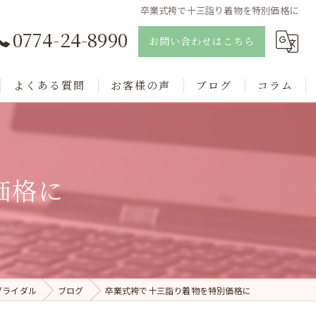
卒業式袴で十三詣り着物を特別価格に
0774-24-8990
お問い合わせはこちら
よくある質問
お客様の声
ブログ
コラム
価格に
ブライダル
ブログ
卒業式袴で十三詣り着物を特別価格に