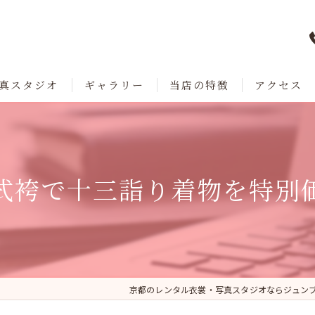
真スタジオ
ギャラリー
当店の特徴
アクセス
七五三
成人式
式袴で十三詣り着物を特別
卒業
ブライダル
レンタル
京都のレンタル衣裳・写真スタジオならジュン