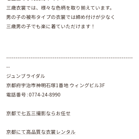
三歳衣裳では、様々な色柄を取り揃えています。
男の子の被布タイプの衣裳では締め付けが少なく
三歳男の子でも楽に着ていただけます！
--------------------------------------------------------------------
--
ジュンブライダル
京都府宇治市神明石塚1番地 ウィングビル3F
電話番号 : 0774-24-8990
京都で七五三撮影ならお任せ
京都にて高品質な衣裳レンタル