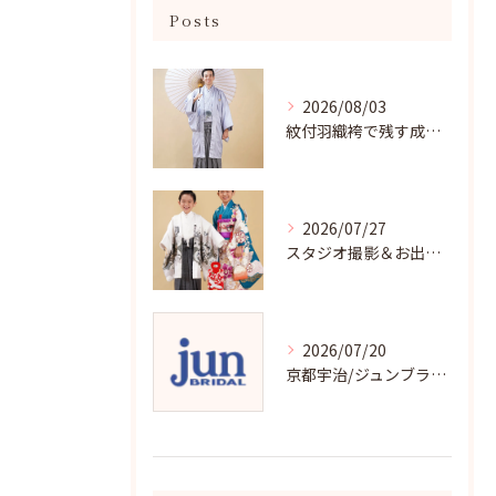
Posts
2026/08/03
紋付羽織袴で残す成人記念写真
2026/07/27
スタジオ撮影＆お出掛け七五三はジュンブライダル
2026/07/20
京都宇治/ジュンブライダル七五三衣裳均一料金