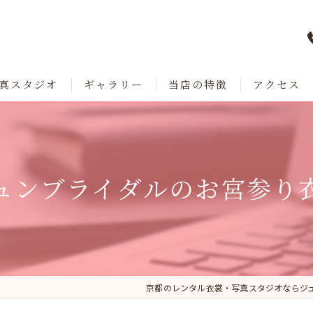
真スタジオ
ギャラリー
当店の特徴
アクセス
七五三
成人式
ュンブライダルのお宮参り
卒業
ブライダル
レンタル
京都のレンタル衣裳・写真スタジオならジ