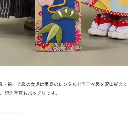
織・袴、７歳の女児は帯姿のレンタル七五三衣裳を沢山揃えて
、記念写真もバッチリです。
-------------