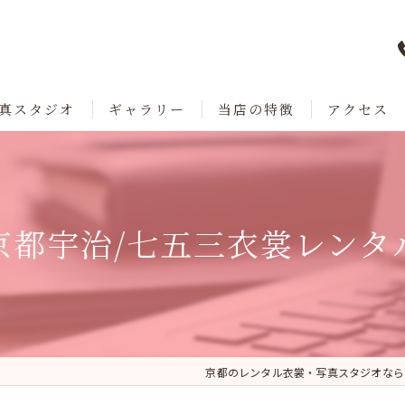
真スタジオ
ギャラリー
当店の特徴
アクセス
七五三
成人式
京都宇治/七五三衣裳レンタ
卒業
ブライダル
レンタル
京都のレンタル衣裳・写真スタジオなら