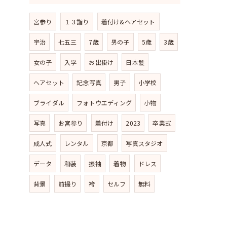
宮参り
１３詣り
着付け&ヘアセット
宇治
七五三
7歳
男の子
5歳
3歳
女の子
入学
お出掛け
日本髪
ヘアセット
記念写真
男子
小学校
ブライダル
フォトウエディング
小物
写真
お宮参り
着付け
2023
卒業式
成人式
レンタル
京都
写真スタジオ
データ
和装
振袖
着物
ドレス
背景
前撮り
袴
セルフ
無料