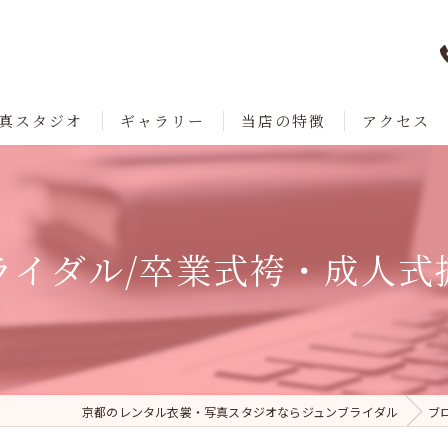
真スタジオ
ギャラリー
当店の特徴
アクセス
七五三
成人式
ライダル/卒業式袴・成人式
卒業
ブライダル
レンタル
京都のレンタル衣裳・写真スタジオならジュンブライダル
ブ