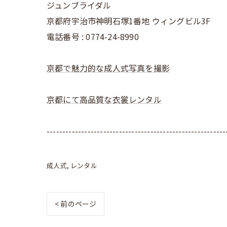
ジュンブライダル
京都府宇治市神明石塚1番地 ウィングビル3F
電話番号 : 0774-24-8990
京都で魅力的な成人式写真を撮影
京都にて高品質な衣裳レンタル
---------------------------------------------------------
成人式
レンタル
< 前のページ