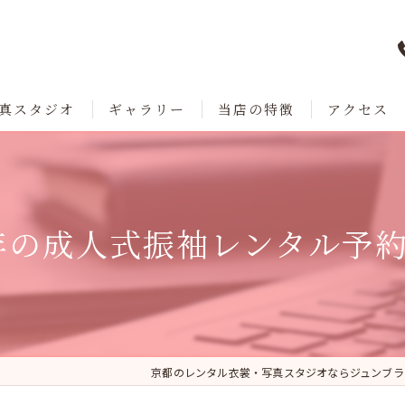
真スタジオ
ギャラリー
当店の特徴
アクセス
七五三
成人式
6年の成人式振袖レンタル予
卒業
ブライダル
レンタル
京都のレンタル衣裳・写真スタジオならジュンブラ