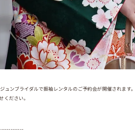
ジュンブライダルで振袖レンタルのご予約会が開催されます
せください。
-------------