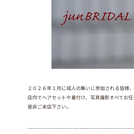
２０２６年１月に成人の集いに参加される皆様、
店内でヘアセットや着付け、写真撮影すべてお任
是非ご来店下さい。
---------------------------------------------------------