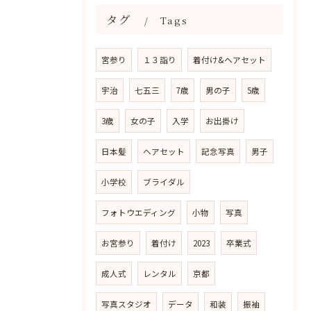
タグ
Tags
宮参り
１３詣り
着付け&ヘアセット
宇治
七五三
7歳
男の子
5歳
3歳
女の子
入学
お出掛け
日本髪
ヘアセット
記念写真
男子
小学校
ブライダル
フォトウエディング
小物
写真
お宮参り
着付け
2023
卒業式
成人式
レンタル
京都
写真スタジオ
データ
和装
振袖