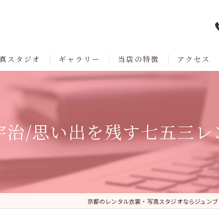
真スタジオ
ギャラリー
当店の特徴
アクセス
七五三
成人式
宇治/思い出を残す七五三レ
卒業
ブライダル
レンタル
京都のレンタル衣裳・写真スタジオならジュンブ