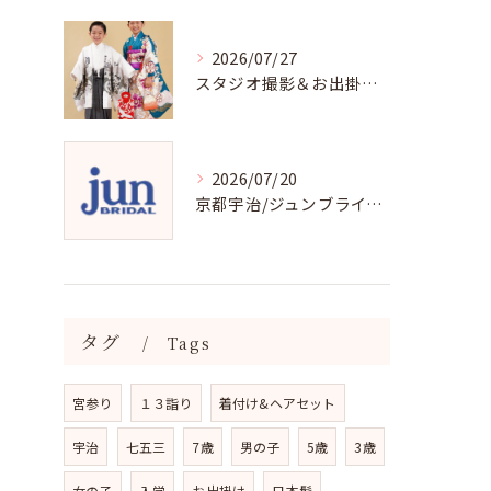
2026/07/27
スタジオ撮影＆お出掛け七五三はジュンブライダル
2026/07/20
京都宇治/ジュンブライダル七五三衣裳均一料金
タグ
Tags
宮参り
１３詣り
着付け&ヘアセット
宇治
七五三
7歳
男の子
5歳
3歳
女の子
入学
お出掛け
日本髪