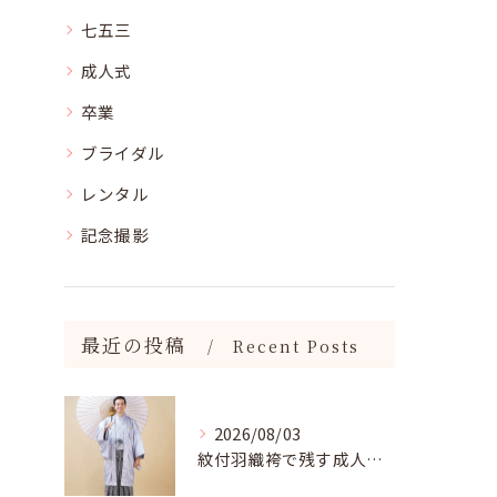
七五三
成人式
卒業
ブライダル
レンタル
記念撮影
最近の投稿
Recent Posts
2026/08/03
紋付羽織袴で残す成人記念写真