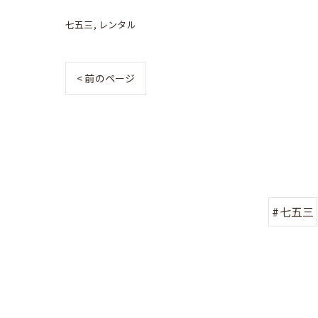
七五三
レンタル
< 前のページ
#七五三