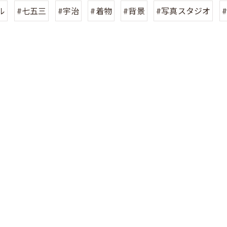
ル
#七五三
#宇治
#着物
#背景
#写真スタジオ