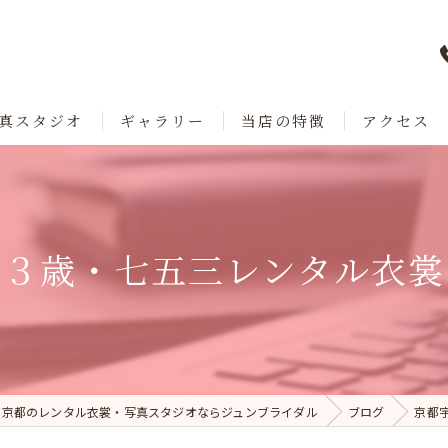
真スタジオ
ギャラリー
当店の特徴
アクセス
七五三
成人式
・３歳・七五三レンタル衣
卒業
ブライダル
レンタル
京都のレンタル衣裳・写真スタジオならジュンブライダル
ブログ
京都