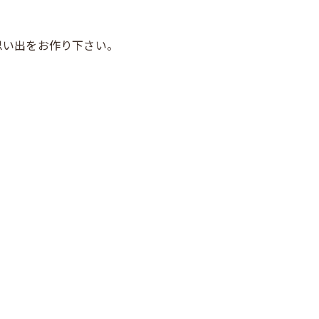
思い出をお作り下さい。