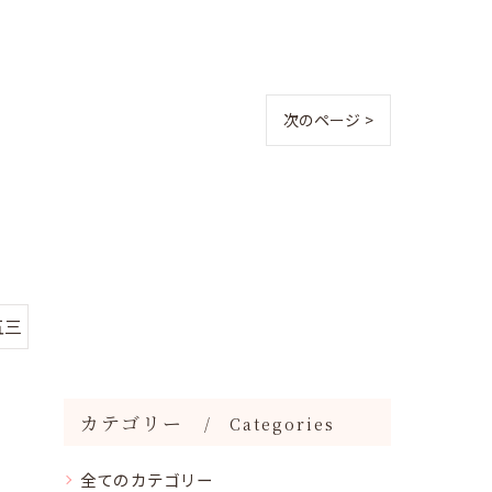
次のページ >
五三
カテゴリー
Categories
全てのカテゴリー