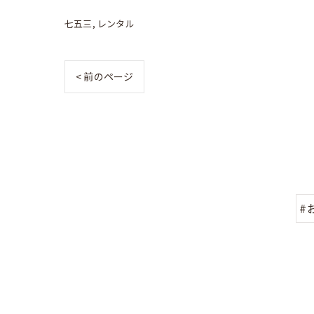
七五三
レンタル
< 前のページ
#