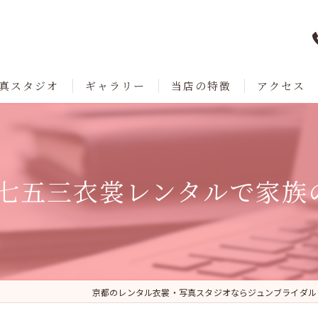
真スタジオ
ギャラリー
当店の特徴
アクセス
七五三
成人式
/七五三衣裳レンタルで家族
卒業
ブライダル
レンタル
京都のレンタル衣裳・写真スタジオならジュンブライダル