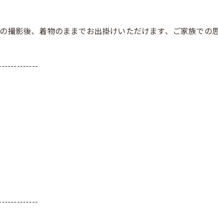
の撮影後、着物のままでお出掛けいただけます、ご家族での
-------------
-------------