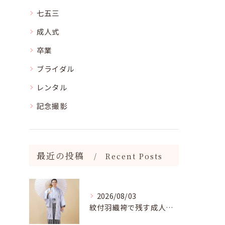
七五三
成人式
卒業
ブライダル
レンタル
記念撮影
最近の投稿
Recent Posts
2026/08/03
紋付羽織袴で残す成人記念写真