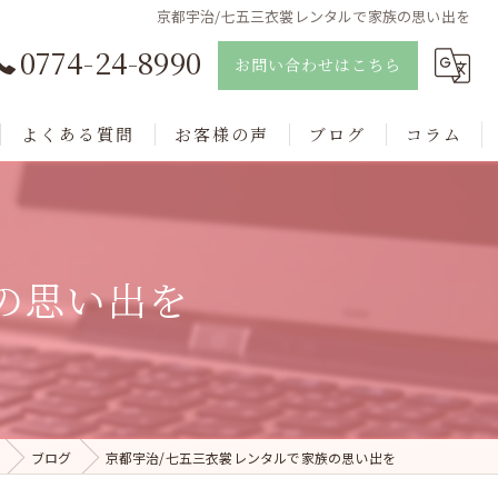
京都宇治/七五三衣裳レンタルで家族の思い出を
0774-24-8990
お問い合わせはこちら
よくある質問
お客様の声
ブログ
コラム
の思い出を
ブログ
京都宇治/七五三衣裳レンタルで家族の思い出を