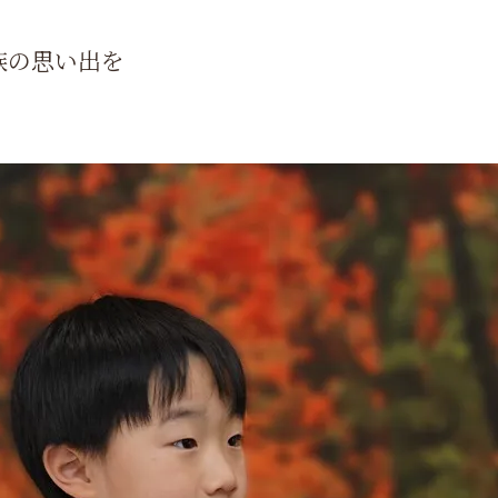
族の思い出を