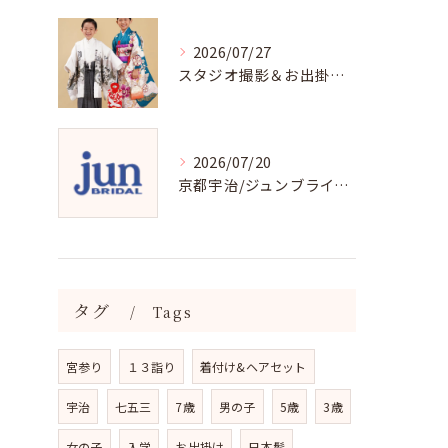
2026/07/27
スタジオ撮影＆お出掛け七五三はジュンブライダル
2026/07/20
京都宇治/ジュンブライダル七五三衣裳均一料金
タグ
Tags
宮参り
１３詣り
着付け&ヘアセット
宇治
七五三
7歳
男の子
5歳
3歳
女の子
入学
お出掛け
日本髪