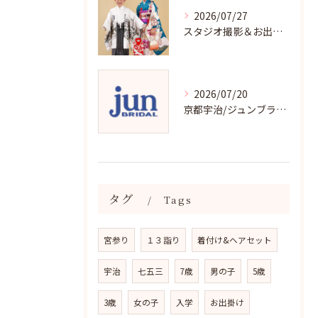
2026/07/27
スタジオ撮影＆お出掛け七五三はジュンブライダル
2026/07/20
京都宇治/ジュンブライダル七五三衣裳均一料金
タグ
Tags
宮参り
１３詣り
着付け&ヘアセット
宇治
七五三
7歳
男の子
5歳
3歳
女の子
入学
お出掛け