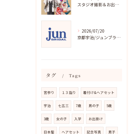
スタジオ撮影＆お出掛け七五三はジュンブライダル
2026/07/20
京都宇治/ジュンブライダル七五三衣裳均一料金
タグ
Tags
宮参り
１３詣り
着付け&ヘアセット
宇治
七五三
7歳
男の子
5歳
3歳
女の子
入学
お出掛け
日本髪
ヘアセット
記念写真
男子