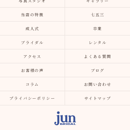
写真スタジオ
ギャラリー
当店の特徴
七五三
成人式
卒業
ブライダル
レンタル
アクセス
よくある質問
お客様の声
ブログ
コラム
お問い合わせ
プライバシーポリシー
サイトマップ