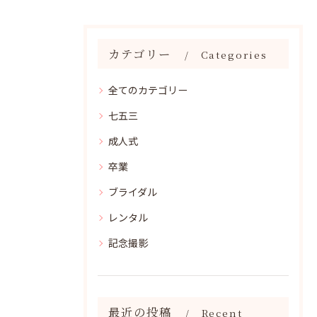
カテゴリー
Categories
全てのカテゴリー
七五三
成人式
卒業
ブライダル
レンタル
記念撮影
最近の投稿
Recent