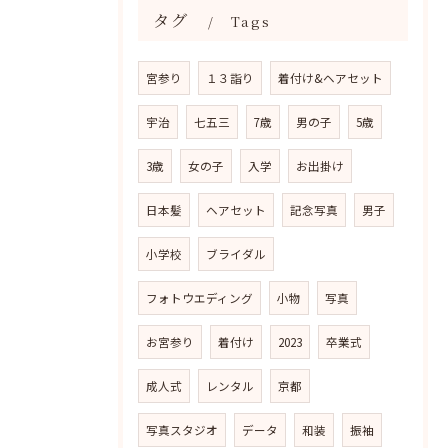
タグ
Tags
宮参り
１３詣り
着付け&ヘアセット
宇治
七五三
7歳
男の子
5歳
3歳
女の子
入学
お出掛け
日本髪
ヘアセット
記念写真
男子
小学校
ブライダル
フォトウエディング
小物
写真
お宮参り
着付け
2023
卒業式
成人式
レンタル
京都
写真スタジオ
データ
和装
振袖